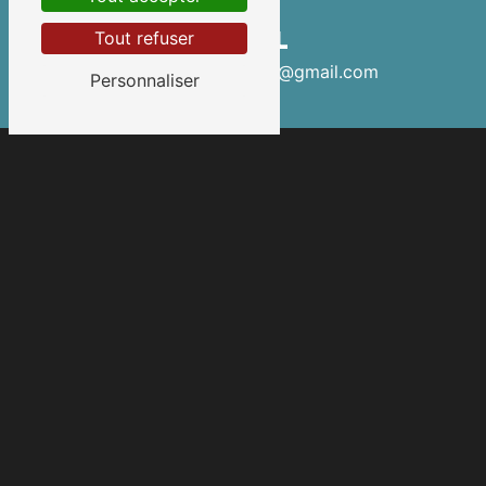
E-MAIL
Tout refuser
menuiseriephilippe17@gmail.com
Personnaliser
Contactez-nous